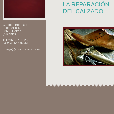
LA REPARACIÓN
DEL CALZADO
Curtidos Bego S.L.
Ecuador nº4
03610 Petrer
(Alicante)
TLF: 96 537 08 23
FAX: 96 644 92 44
c.bego@curtidosbego.com