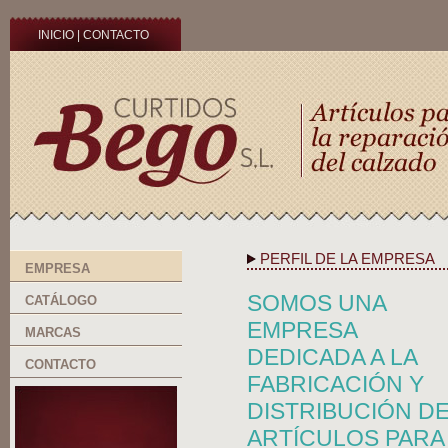
INICIO
|
CONTACTO
PERFIL DE LA EMPRESA
EMPRESA
SOMOS UNA
CATÁLOGO
EMPRESA
MARCAS
DEDICADA A LA
CONTACTO
FABRICACIÓN Y
DISTRIBUCIÓN D
ARTÍCULOS PARA