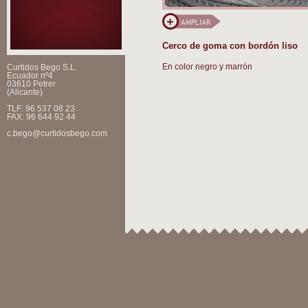
Cerco de goma con bordón liso
En color negro y marrón
Curtidos Bego S.L.
Ecuador nº4
03610 Petrer
(Alicante)
TLF: 96 537 08 23
FAX: 96 644 92 44
c.bego@curtidosbego.com