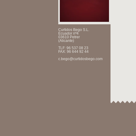
Curtidos Bego S.L.
Ecuador nº4
03610 Petrer
(Alicante)
TLF: 96 537 08 23
FAX: 96 644 92 44
c.bego@curtidosbego.com