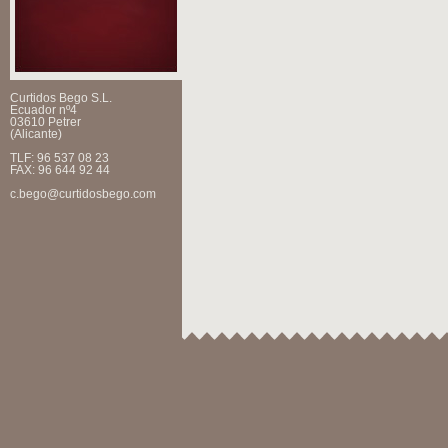
Curtidos Bego S.L.
Ecuador nº4
03610 Petrer
(Alicante)
TLF: 96 537 08 23
FAX: 96 644 92 44
c.bego@curtidosbego.com