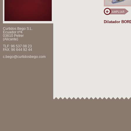
Dilatador BO
Curtidos Bego S.L.
Ecuador nº4
03610 Petrer
(Alicante)
TLF: 96 537 08 23
FAX: 96 644 92 44
c.bego@curtidosbego.com