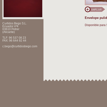
Envelope puli
Curtidos Bego S.L.
Disponible para 
Ecuador nº4
03610 Petrer
(Alicante)
TLF: 96 537 08 23
FAX: 96 644 92 44
c.bego@curtidosbego.com