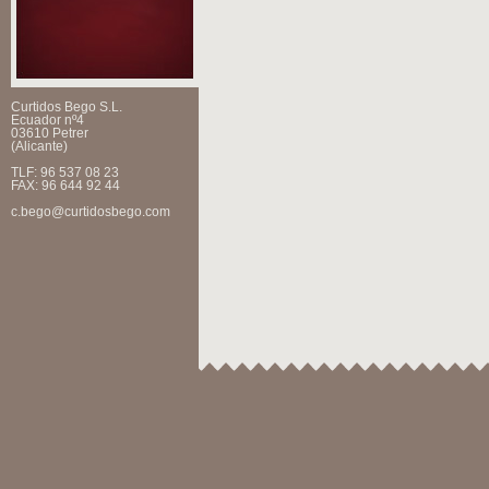
Curtidos Bego S.L.
Ecuador nº4
03610 Petrer
(Alicante)
TLF: 96 537 08 23
FAX: 96 644 92 44
c.bego@curtidosbego.com