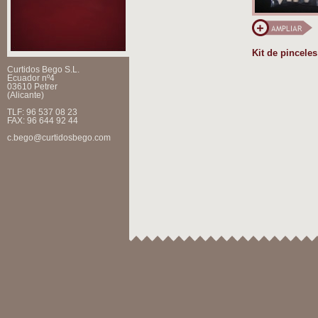
Kit de pinceles
Curtidos Bego S.L.
Ecuador nº4
03610 Petrer
(Alicante)
TLF: 96 537 08 23
FAX: 96 644 92 44
c.bego@curtidosbego.com