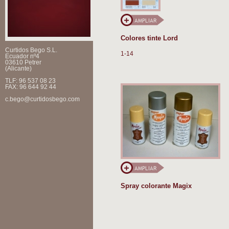
Colores tinte Lord
Curtidos Bego S.L.
1-14
Ecuador nº4
03610 Petrer
(Alicante)
TLF: 96 537 08 23
FAX: 96 644 92 44
c.bego@curtidosbego.com
Spray colorante Magix