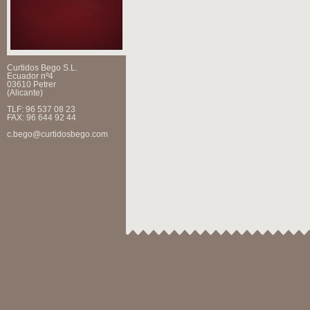
Curtidos Bego S.L.
Ecuador nº4
03610 Petrer
(Alicante)
TLF: 96 537 08 23
FAX: 96 644 92 44
c.bego@curtidosbego.com