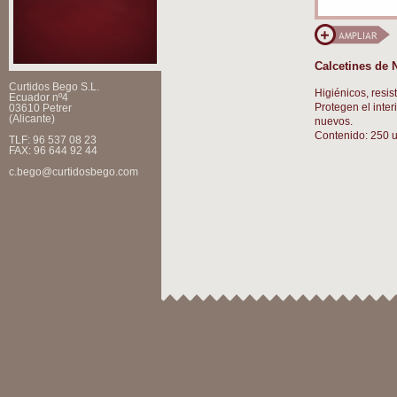
Calcetines de 
Curtidos Bego S.L.
Higiénicos, resi
Ecuador nº4
Protegen el inter
03610 Petrer
(Alicante)
nuevos.
Contenido: 250 u
TLF: 96 537 08 23
FAX: 96 644 92 44
c.bego@curtidosbego.com