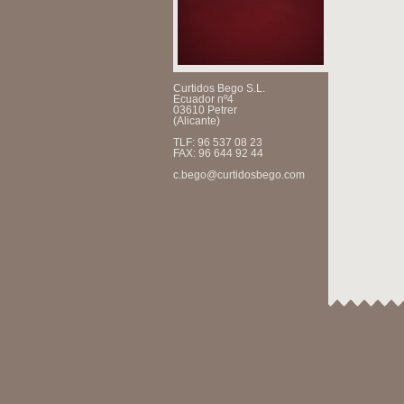
Curtidos Bego S.L.
Ecuador nº4
03610 Petrer
(Alicante)
TLF: 96 537 08 23
FAX: 96 644 92 44
c.bego@curtidosbego.com