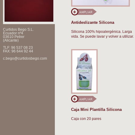
Antideslizante Silicona
Curtidos Bego S.L.
Silicona 100% hipoalergénica. Larga
Ecuador nº4
vida. Se puede lavar y volver a utilizar.
03610 Petrer
(Alicante)
TLF: 96 537 08 23
FAX: 96 644 92 44
c.bego@curtidosbego.com
Caja Mini Plantilla Silicona
Caja con 20 pares