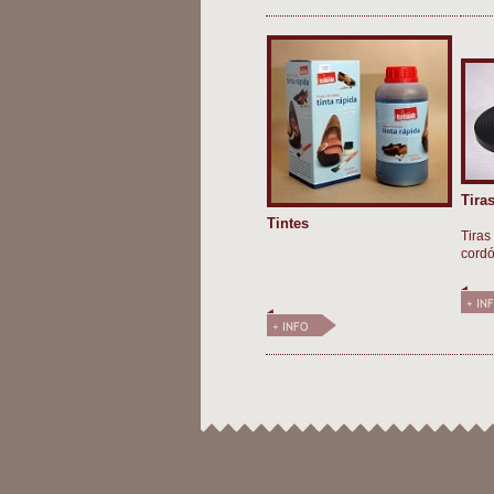
Tira
Tintes
Tiras
cordó