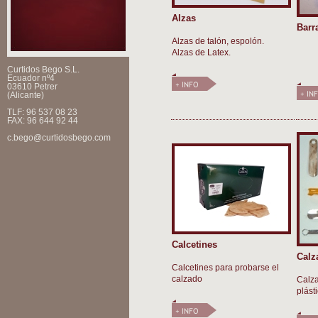
Alzas
Barr
Alzas de talón, espolón.
Alzas de Latex.
Curtidos Bego S.L.
Ecuador nº4
03610 Petrer
(Alicante)
TLF: 96 537 08 23
FAX: 96 644 92 44
c.bego@curtidosbego.com
Calcetines
Calz
Calcetines para probarse el
calzado
Calza
plást